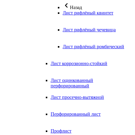
Назад
Лист рифлёный квинтет
Лист рифлёный чечевица
Лист рифлёный ромбический
Лист коррозионно-стойкий
Лист оцинкованный
перфорированный
Лист просечно-вытяжной
Перфорированный лист
Профлист