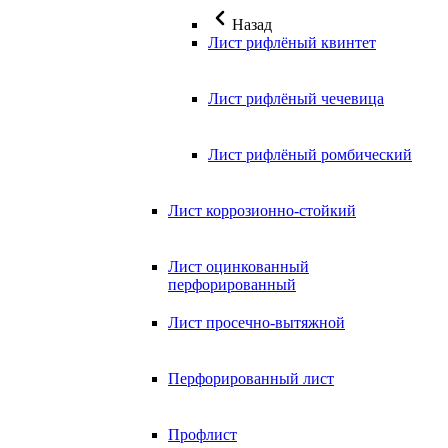
Назад
Лист рифлёный квинтет
Лист рифлёный чечевица
Лист рифлёный ромбический
Лист коррозионно-стойкий
Лист оцинкованный
перфорированный
Лист просечно-вытяжной
Перфорированный лист
Профлист