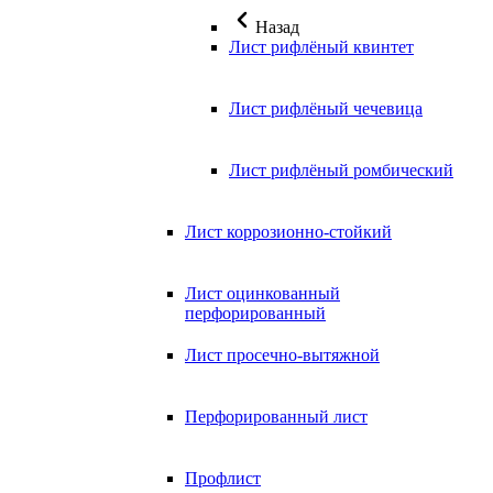
Назад
Лист рифлёный квинтет
Лист рифлёный чечевица
Лист рифлёный ромбический
Лист коррозионно-стойкий
Лист оцинкованный
перфорированный
Лист просечно-вытяжной
Перфорированный лист
Профлист