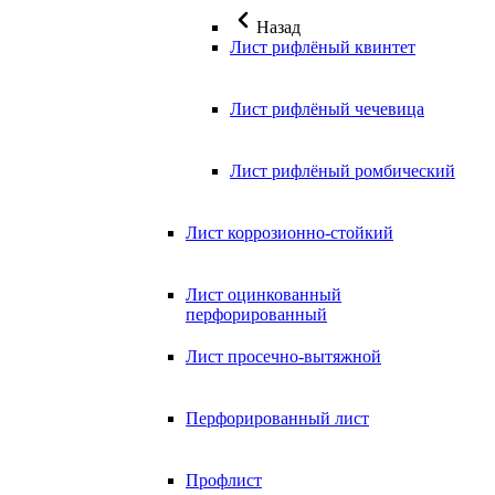
Назад
Лист рифлёный квинтет
Лист рифлёный чечевица
Лист рифлёный ромбический
Лист коррозионно-стойкий
Лист оцинкованный
перфорированный
Лист просечно-вытяжной
Перфорированный лист
Профлист