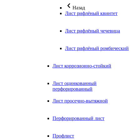
Назад
Лист рифлёный квинтет
Лист рифлёный чечевица
Лист рифлёный ромбический
Лист коррозионно-стойкий
Лист оцинкованный
перфорированный
Лист просечно-вытяжной
Перфорированный лист
Профлист