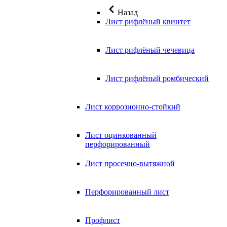
Назад
Лист рифлёный квинтет
Лист рифлёный чечевица
Лист рифлёный ромбический
Лист коррозионно-стойкий
Лист оцинкованный
перфорированный
Лист просечно-вытяжной
Перфорированный лист
Профлист