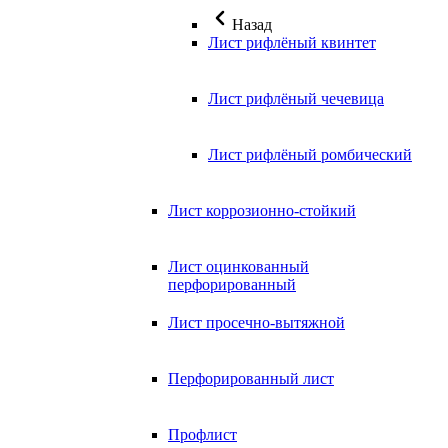
Назад
Лист рифлёный квинтет
Лист рифлёный чечевица
Лист рифлёный ромбический
Лист коррозионно-стойкий
Лист оцинкованный
перфорированный
Лист просечно-вытяжной
Перфорированный лист
Профлист