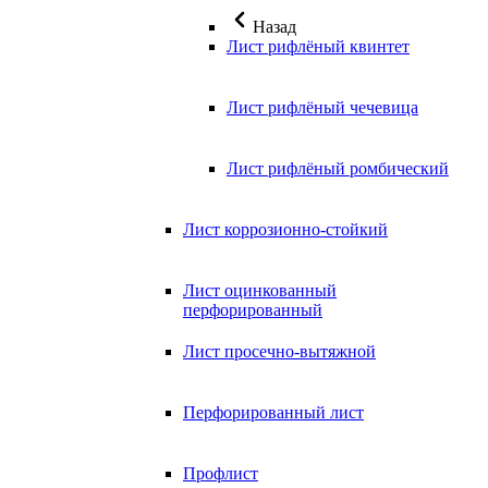
Назад
Лист рифлёный квинтет
Лист рифлёный чечевица
Лист рифлёный ромбический
Лист коррозионно-стойкий
Лист оцинкованный
перфорированный
Лист просечно-вытяжной
Перфорированный лист
Профлист