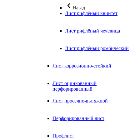
Назад
Лист рифлёный квинтет
Лист рифлёный чечевица
Лист рифлёный ромбический
Лист коррозионно-стойкий
Лист оцинкованный
перфорированный
Лист просечно-вытяжной
Перфорированный лист
Профлист