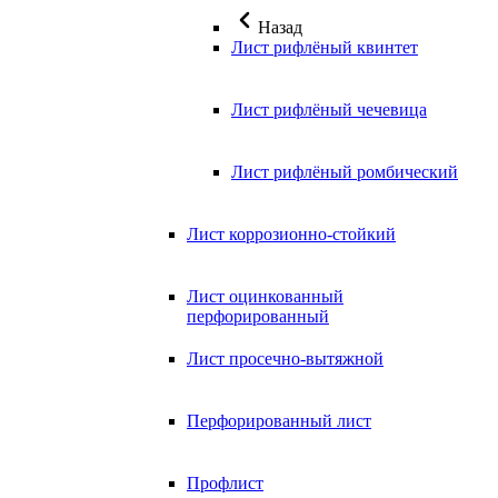
Назад
Лист рифлёный квинтет
Лист рифлёный чечевица
Лист рифлёный ромбический
Лист коррозионно-стойкий
Лист оцинкованный
перфорированный
Лист просечно-вытяжной
Перфорированный лист
Профлист