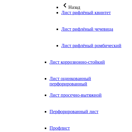
Назад
Лист рифлёный квинтет
Лист рифлёный чечевица
Лист рифлёный ромбический
Лист коррозионно-стойкий
Лист оцинкованный
перфорированный
Лист просечно-вытяжной
Перфорированный лист
Профлист