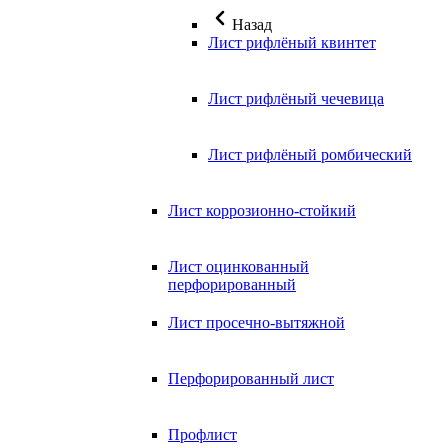
Назад
Лист рифлёный квинтет
Лист рифлёный чечевица
Лист рифлёный ромбический
Лист коррозионно-стойкий
Лист оцинкованный
перфорированный
Лист просечно-вытяжной
Перфорированный лист
Профлист