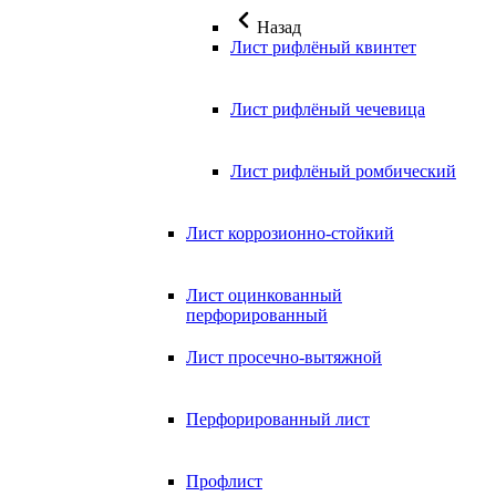
Назад
Лист рифлёный квинтет
Лист рифлёный чечевица
Лист рифлёный ромбический
Лист коррозионно-стойкий
Лист оцинкованный
перфорированный
Лист просечно-вытяжной
Перфорированный лист
Профлист