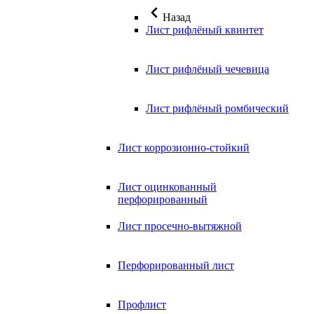
Назад
Лист рифлёный квинтет
Лист рифлёный чечевица
Лист рифлёный ромбический
Лист коррозионно-стойкий
Лист оцинкованный
перфорированный
Лист просечно-вытяжной
Перфорированный лист
Профлист