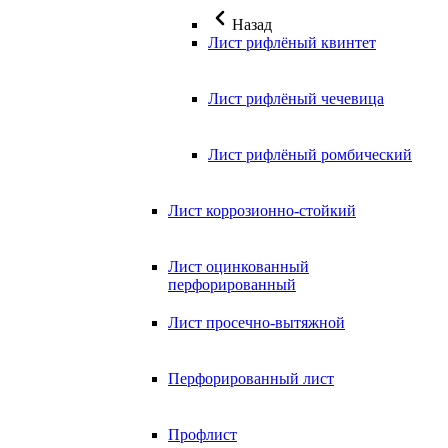
Назад
Лист рифлёный квинтет
Лист рифлёный чечевица
Лист рифлёный ромбический
Лист коррозионно-стойкий
Лист оцинкованный
перфорированный
Лист просечно-вытяжной
Перфорированный лист
Профлист