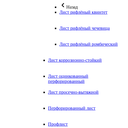
Назад
Лист рифлёный квинтет
Лист рифлёный чечевица
Лист рифлёный ромбический
Лист коррозионно-стойкий
Лист оцинкованный
перфорированный
Лист просечно-вытяжной
Перфорированный лист
Профлист