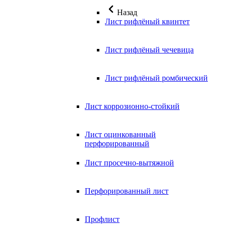
Назад
Лист рифлёный квинтет
Лист рифлёный чечевица
Лист рифлёный ромбический
Лист коррозионно-стойкий
Лист оцинкованный
перфорированный
Лист просечно-вытяжной
Перфорированный лист
Профлист