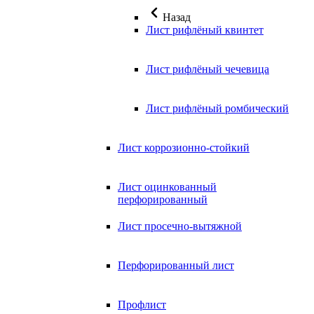
Назад
Лист рифлёный квинтет
Лист рифлёный чечевица
Лист рифлёный ромбический
Лист коррозионно-стойкий
Лист оцинкованный
перфорированный
Лист просечно-вытяжной
Перфорированный лист
Профлист