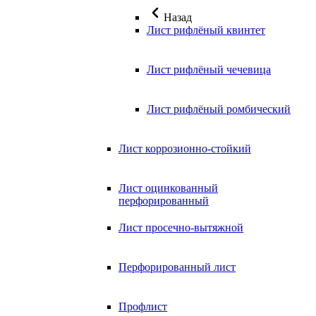
Назад
Лист рифлёный квинтет
Лист рифлёный чечевица
Лист рифлёный ромбический
Лист коррозионно-стойкий
Лист оцинкованный
перфорированный
Лист просечно-вытяжной
Перфорированный лист
Профлист