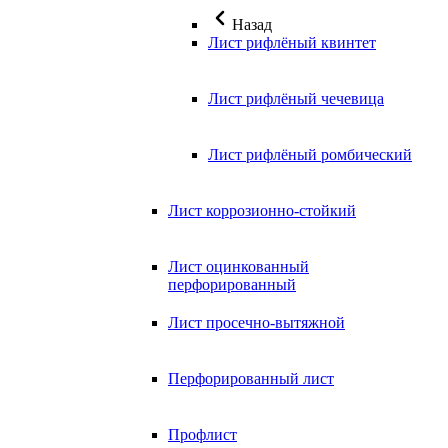
Назад
Лист рифлёный квинтет
Лист рифлёный чечевица
Лист рифлёный ромбический
Лист коррозионно-стойкий
Лист оцинкованный
перфорированный
Лист просечно-вытяжной
Перфорированный лист
Профлист