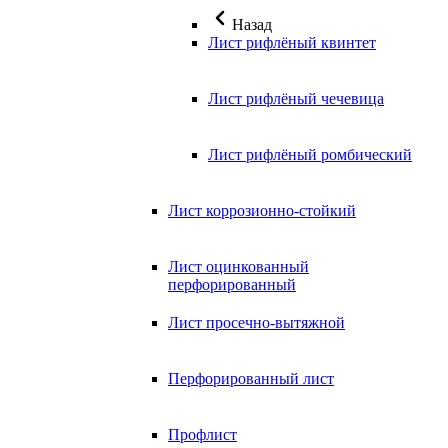
Назад
Лист рифлёный квинтет
Лист рифлёный чечевица
Лист рифлёный ромбический
Лист коррозионно-стойкий
Лист оцинкованный
перфорированный
Лист просечно-вытяжной
Перфорированный лист
Профлист